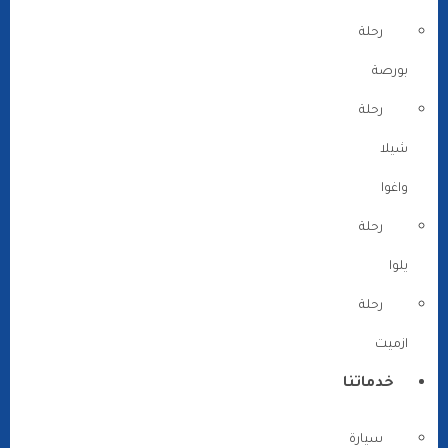
رحلة
بورصة
رحلة
شيلا
واغوا
رحلة
يلوا
رحلة
ازميت
خدماتنا
سيارة