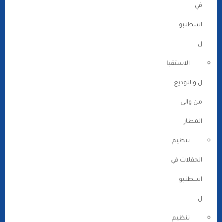
في
اسطنبو
ل
الاستقبا
ل والتوديع
من والى
المطار
تنظيم
الحفلات في
اسطنبو
ل
تنظيم