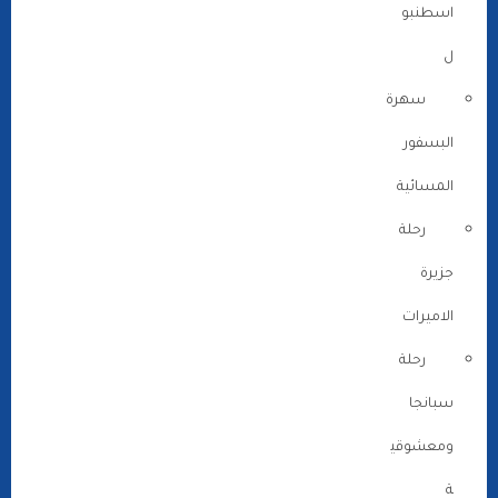
اسطنبو
ل
سهرة
البسفور
المسائية
رحلة
جزيرة
الاميرات
رحلة
سبانجا
ومعشوقي
ة