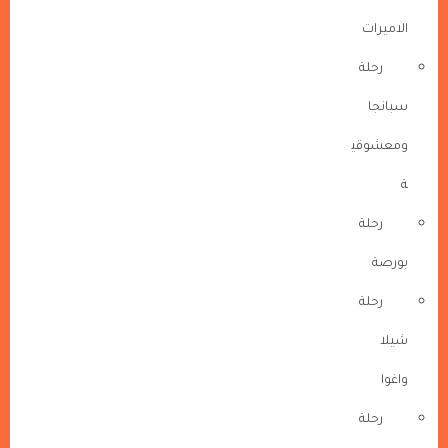
الاميرات
رحلة
سبانجا
ومعشوقي
ة
رحلة
بورصة
رحلة
شيلا
واغوا
رحلة