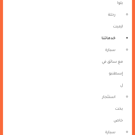
يلوا
رحلة
ازميت
خدماتنا
سيارة
مع سائق في
إسطنبو
ل
استئجار
يخت
خاص
سيارة