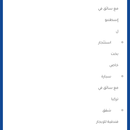
مع سائق في
إسطنبو
ل
استئجار
يخت
خاص
سيارة
مع سائق في
تركيا
شقق
فندقية للإيجار