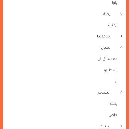
يلوا
رحلة
ازميت
خدماتنا
سيارة
مع سائق في
إسطنبو
ل
استئجار
يخت
خاص
سيارة