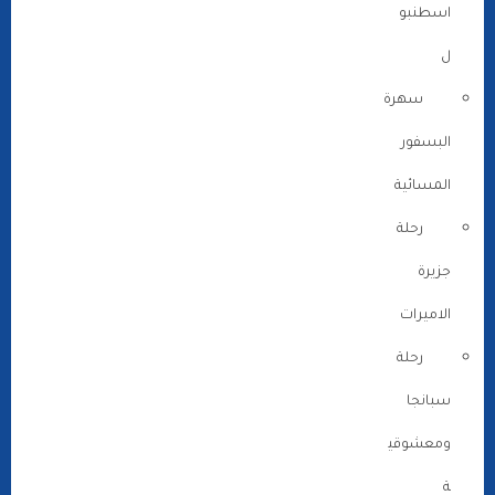
اسطنبو
ل
سهرة
البسفور
المسائية
رحلة
جزيرة
الاميرات
رحلة
سبانجا
ومعشوقي
ة