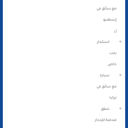
مع سائق في
إسطنبو
ل
استئجار
يخت
خاص
سيارة
مع سائق في
تركيا
شقق
فندقية للإيجار