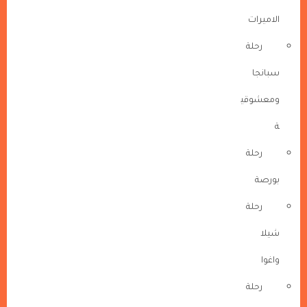
الاميرات
رحلة
سبانجا
ومعشوقي
ة
رحلة
بورصة
رحلة
شيلا
واغوا
رحلة