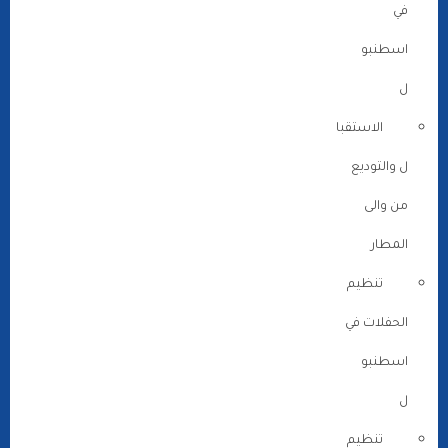
في
اسطنبو
ل
الاستقبا
ل والتوديع
من والى
المطار
تنظيم
الحفلات في
اسطنبو
ل
تنظيم