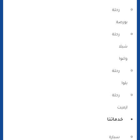
رحلة
بورصة
رحلة
شيلا
واغوا
رحلة
يلوا
رحلة
ازميت
خدماتنا
سيارة