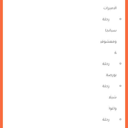
الاميرات
رحلة
سبانجا
ومعشوقي
ة
رحلة
بورصة
رحلة
شيلا
واغوا
رحلة