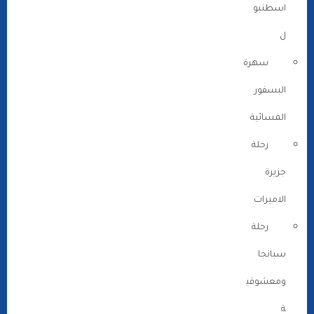
اسطنبو
ل
سهرة
البسفور
المسائية
رحلة
جزيرة
الاميرات
رحلة
سبانجا
ومعشوقي
ة