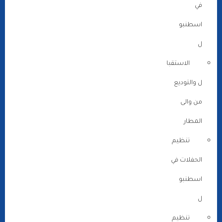
في
اسطنبو
ل
الاستقبا
ل والتوديع
من والى
المطار
تنظيم
الحفلات في
اسطنبو
ل
تنظيم