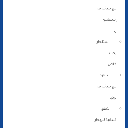
مع سائق في
إسطنبو
ل
استئجار
يخت
خاص
سيارة
مع سائق في
تركيا
شقق
فندقية للإيجار