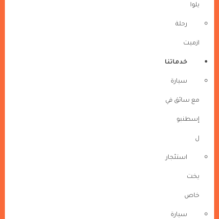
يلوا
رحلة
ازميت
خدماتنا
سيارة
مع سائق في
إسطنبو
ل
استئجار
يخت
خاص
سيارة