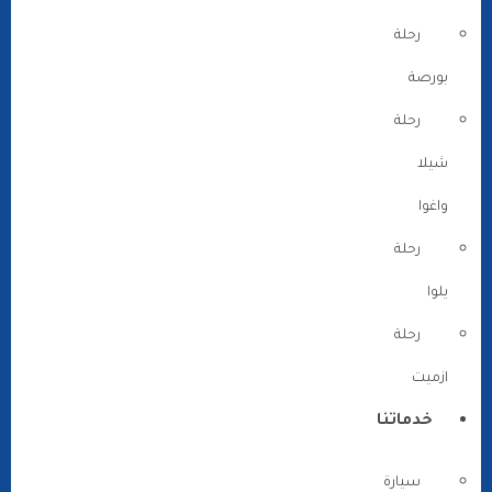
رحلة
بورصة
رحلة
شيلا
واغوا
رحلة
يلوا
رحلة
ازميت
خدماتنا
سيارة