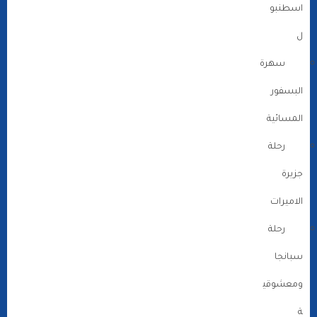
اسطنبو
ل
سهرة
البسفور
المسائية
رحلة
جزيرة
الاميرات
رحلة
سبانجا
ومعشوقي
ة