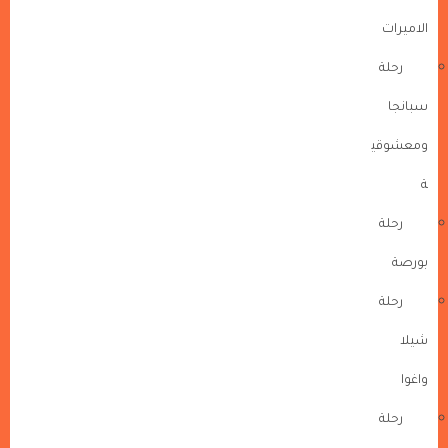
الاميرات
رحلة
سبانجا
ومعشوقي
ة
رحلة
بورصة
رحلة
شيلا
واغوا
رحلة