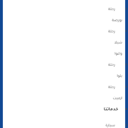
رحلة
بورصة
رحلة
شيلا
واغوا
رحلة
يلوا
رحلة
ازميت
خدماتنا
سيارة