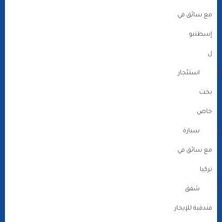
مع سائق في
إسطنبو
ل
استئجار
يخت
خاص
سيارة
مع سائق في
تركيا
شقق
فندقية للإيجار