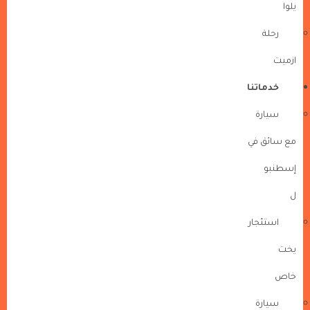
يلوا
رحلة
ازميت
خدماتنا
سيارة
مع سائق في
إسطنبو
ل
استئجار
يخت
خاص
سيارة