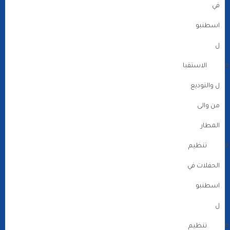
في
اسطنبو
ل
الاستقبا
ل والتوديع
من والى
المطار
تنظيم
الحفلات في
اسطنبو
ل
تنظيم