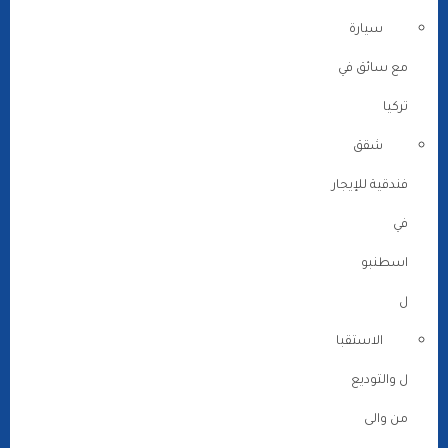
سيارة
مع سائق في
تركيا
شقق
فندقية للإيجار
في
اسطنبو
ل
الاستقبا
ل والتوديع
من والى