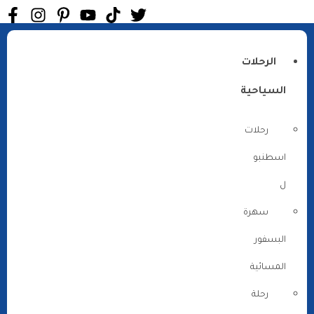
الرحلات
السياحية
رحلات
اسطنبو
ل
سهرة
البسفور
المسائية
رحلة