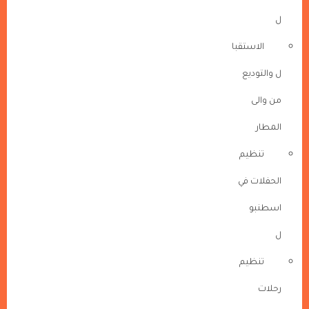
ل
الاستقبا
ل والتوديع
من والى
المطار
تنظيم
الحفلات في
اسطنبو
ل
تنظيم
رحلات