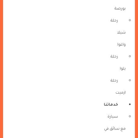
بورصة
رحلة
شيلا
واغوا
رحلة
يلوا
رحلة
ازميت
خدماتنا
سيارة
مع سائق في