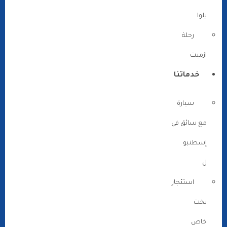
يلوا
رحلة
ازميت
خدماتنا
سيارة
مع سائق في
إسطنبو
ل
استئجار
يخت
خاص