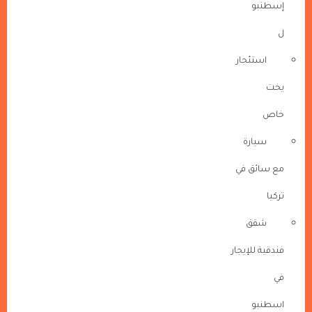
إسطنبو
ل
استئجار
يخت
خاص
سيارة
مع سائق في
تركيا
شقق
فندقية للإيجار
في
اسطنبو