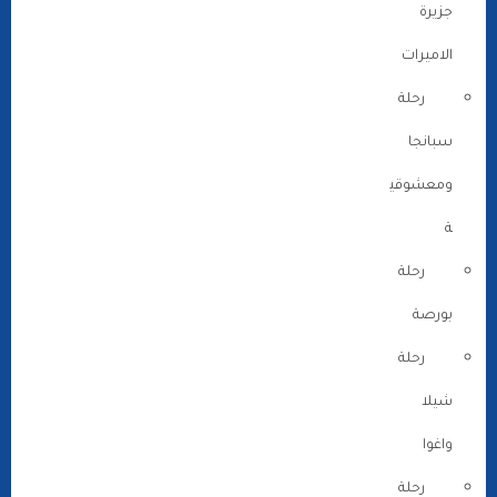
جزيرة
الاميرات
رحلة
سبانجا
ومعشوقي
ة
رحلة
بورصة
رحلة
شيلا
واغوا
رحلة