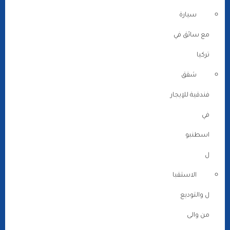
سيارة
مع سائق في
تركيا
شقق
فندقية للإيجار
في
اسطنبو
ل
الاستقبا
ل والتوديع
من والى