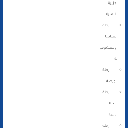
جزيرة
الاميرات
رحلة
سبانجا
ومعشوقي
ة
رحلة
بورصة
رحلة
شيلا
واغوا
رحلة