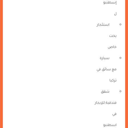
إسطنبو
ل
استئجار
يخت
خاص
سيارة
مع سائق في
تركيا
شقق
فندقية للإيجار
في
اسطنبو