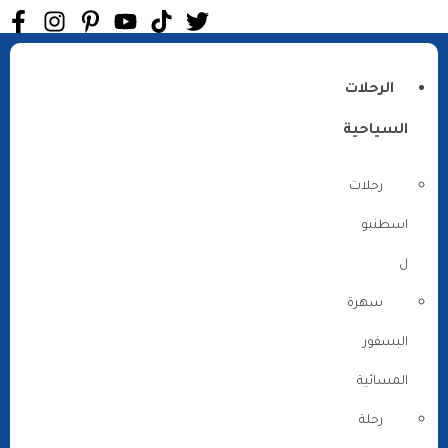
الرحلات
السياحية
رحلات
اسطنبو
ل
سهرة
البسفور
المسائية
رحلة