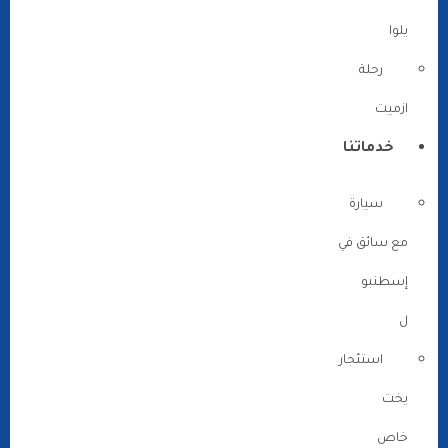
يلوا
رحلة
ازميت
خدماتنا
سيارة
مع سائق في
إسطنبو
ل
استئجار
يخت
خاص