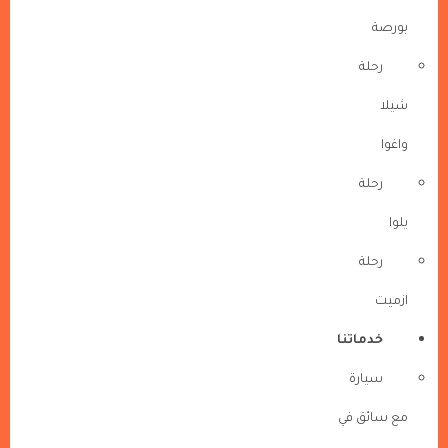
بورصة
رحلة
شيلا
واغوا
رحلة
يلوا
رحلة
ازميت
خدماتنا
سيارة
مع سائق في