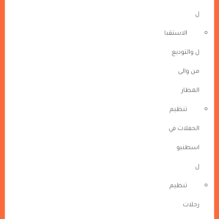
ل
الاستقبا
ل والتوديع
من والى
المطار
تنظيم
الحفلات في
اسطنبو
ل
تنظيم
رحلات