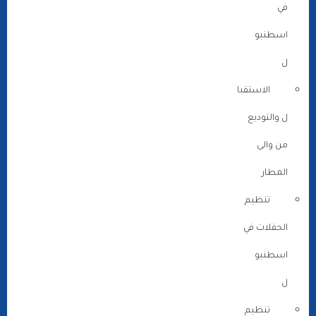
في
اسطنبو
ل
الاستقبا
ل والتوديع
من والى
المطار
تنظيم
الحفلات في
اسطنبو
ل
تنظيم