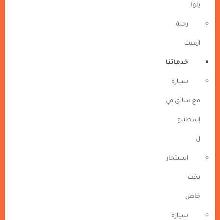
يلوا
رحلة
ازميت
خدماتنا
سيارة
مع سائق في
إسطنبو
ل
استئجار
يخت
خاص
سيارة