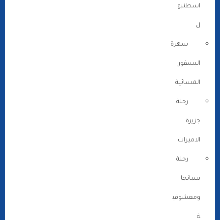
اسطنبو
ل
سهرة
البسفور
المسائية
رحلة
جزيرة
الاميرات
رحلة
سبانجا
ومعشوقي
ة