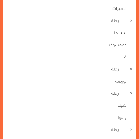
الاميرات
رحلة
سبانجا
ومعشوقي
ة
رحلة
بورصة
رحلة
شيلا
واغوا
رحلة