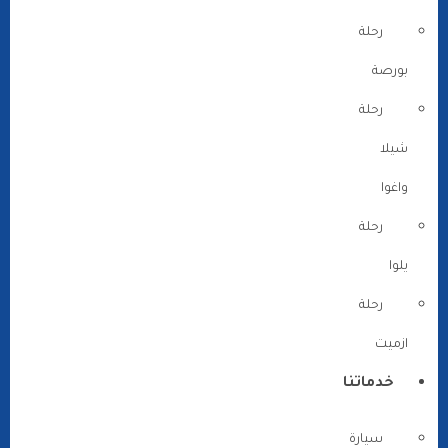
رحلة
بورصة
رحلة
شيلا
واغوا
رحلة
يلوا
رحلة
ازميت
خدماتنا
سيارة