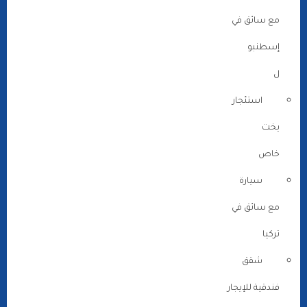
مع سائق في
إسطنبو
ل
استئجار
يخت
خاص
سيارة
مع سائق في
تركيا
شقق
فندقية للإيجار