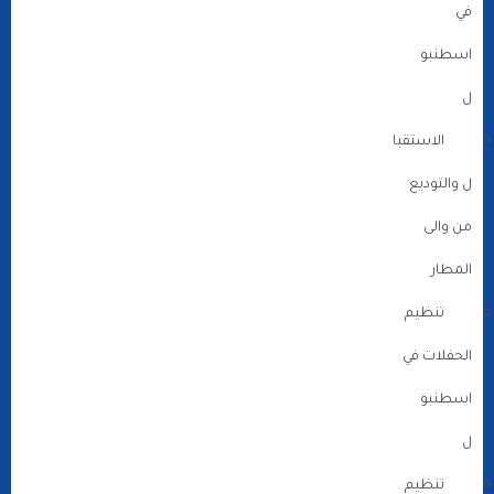
في
اسطنبو
ل
الاستقبا
ل والتوديع
من والى
المطار
تنظيم
الحفلات في
اسطنبو
ل
تنظيم