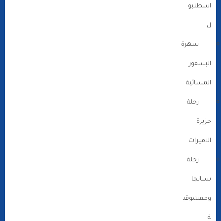
اسطنبو
ل
سهرة
البسفور
المسائية
رحلة
جزيرة
الاميرات
رحلة
سبانجا
ومعشوقي
ة