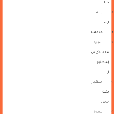
يلوا
رحلة
ازميت
خدماتنا
سيارة
مع سائق في
إسطنبو
ل
استئجار
يخت
خاص
سيارة