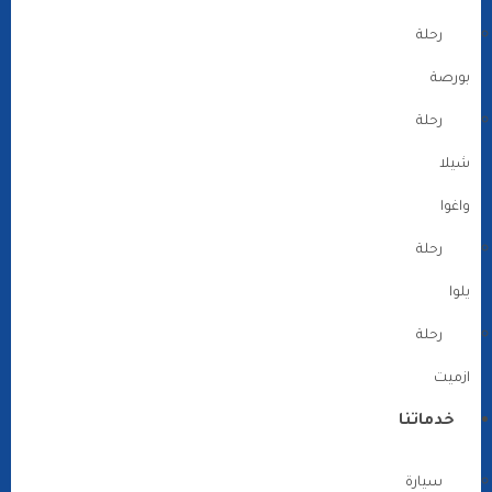
رحلة
بورصة
رحلة
شيلا
واغوا
رحلة
يلوا
رحلة
ازميت
خدماتنا
سيارة