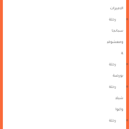
الاميرات
رحلة
سبانجا
ومعشوقي
ة
رحلة
بورصة
رحلة
شيلا
واغوا
رحلة