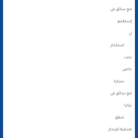
مع سائق في
إسطنبو
ل
استئجار
يخت
خاص
سيارة
مع سائق في
تركيا
شقق
فندقية للإيجار