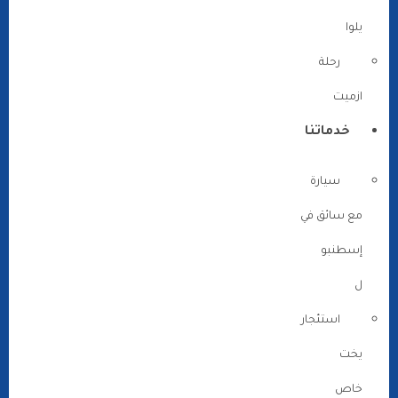
يلوا
رحلة
ازميت
خدماتنا
سيارة
مع سائق في
إسطنبو
ل
استئجار
يخت
خاص