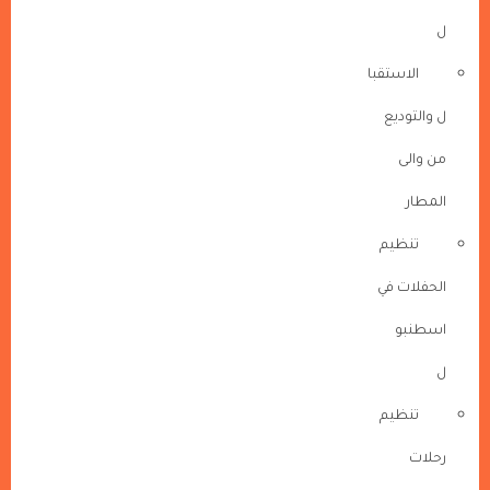
ل
الاستقبا
ل والتوديع
من والى
المطار
تنظيم
الحفلات في
اسطنبو
ل
تنظيم
رحلات