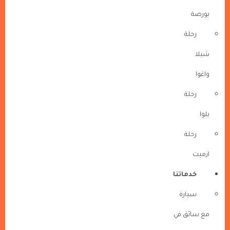
بورصة
رحلة
شيلا
واغوا
رحلة
يلوا
رحلة
ازميت
خدماتنا
سيارة
مع سائق في