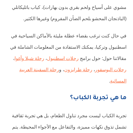
مشوي على أسياخ ولحم بقري بدون بهارات)، كباب باتليكانلي
(الباذنجان المحشو بلحم الضأن المفروم) وغيرها الكثير.
في حال كنت ترغب بقضاء عطلة مليئة بالأماكن السياحية في
اسطنبول وتركيا، يمكنك الاستفادة من المعلومات الشاملة في
مقالاتنا حول: حول برامج
رحلات اسطنبول
،
رحلة شيلا وأغوا
،
رحلات البوسفور
،
رحلة طرابزون
، و
رحلة السفينة العربية
المسائية
.
ما هي تجربة الكباب؟
تجربة الكباب ليست مجرد تناول الطعام، بل هي تجربة ثقافية
تشمل تذوق نكهات مميزة، والتفاعل مع الأجواء المحيطة. يتم