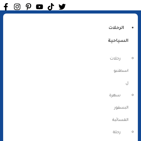
الرحلات
السياحية
رحلات
اسطنبو
ل
سهرة
البسفور
المسائية
رحلة