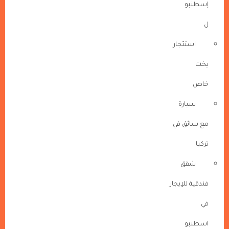
إسطنبو
ل
استئجار
يخت
خاص
سيارة
مع سائق في
تركيا
شقق
فندقية للإيجار
في
اسطنبو