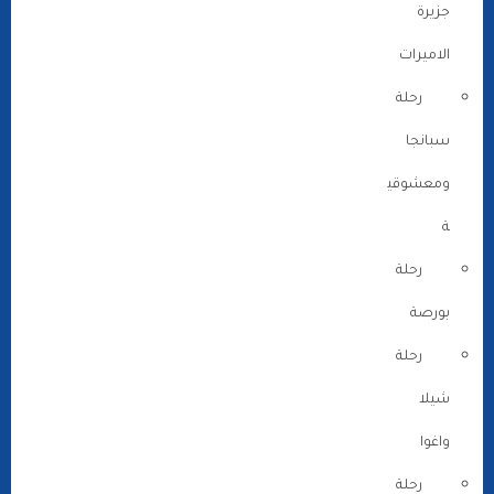
جزيرة
الاميرات
رحلة
سبانجا
ومعشوقي
ة
رحلة
بورصة
رحلة
شيلا
واغوا
رحلة