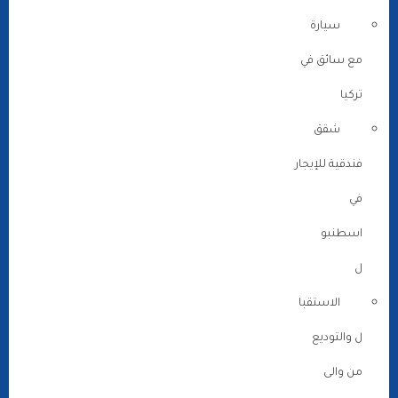
سيارة
مع سائق في
تركيا
شقق
فندقية للإيجار
في
اسطنبو
ل
الاستقبا
ل والتوديع
من والى