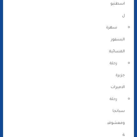
اسطنبو
ل
سهرة
البسفور
المسائية
رحلة
جزيرة
الاميرات
رحلة
سبانجا
ومعشوقي
ة