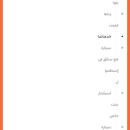
يلوا
رحلة
ازميت
خدماتنا
سيارة
مع سائق في
إسطنبو
ل
استئجار
يخت
خاص
سيارة