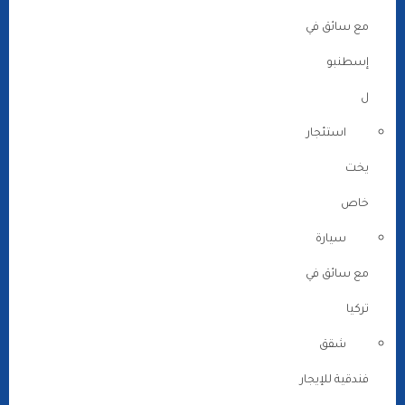
مع سائق في
إسطنبو
ل
استئجار
يخت
خاص
سيارة
مع سائق في
تركيا
شقق
فندقية للإيجار