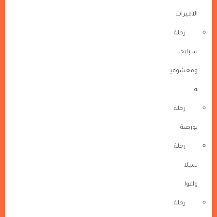
الاميرات
رحلة
سبانجا
ومعشوقي
ة
رحلة
بورصة
رحلة
شيلا
واغوا
رحلة