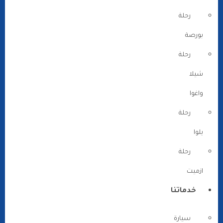
رحلة
بورصة
رحلة
شيلا
واغوا
رحلة
يلوا
رحلة
ازميت
خدماتنا
سيارة