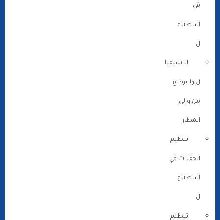
في
اسطنبو
ل
الاستقبا
ل والتوديع
من والى
المطار
تنظيم
الحفلات في
اسطنبو
ل
تنظيم