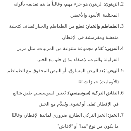
الزيتون
: الزيتون هو جزء مهم، وغالباً ما يتم تقديمه بألوانه
المختلفة: الأسود والأخضر.
الطماطم والخيار
: قطع من الطماطم والخيار تُضاف كتحلية
منعشة ومقرمشة في الإفطار.
المربى
: تُقدَّم مجموعة متنوعة من المربيات، مثل مربى
الفراولة والتوت، لإضفاء مذاق حلو مع الخبز.
البيض
: يُعد البيض المسلوق، أو البيض المخفوق مع الطماطم
(الأومليت) خيارًا شائعًا.
النقانق التركية (سوسيسي)
: تُعتبر السوسيسي طبق شائع
في الإفطار. تُقلى أو تُشوى وتُقدَّم مع الخبز.
الخبز
: الخبز التركي الطازج ضروري لمائدة الإفطار، وغالبًا
ما يكون من نوع “بيدا” أو “لافاش”.